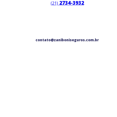
2734-3932
(21)
contato@zaniboniseguros.com.br
As melhores